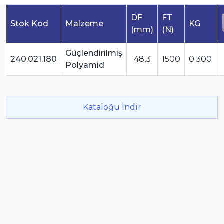
DF
FT
Stok Kod
Malzeme
KG
(mm)
(N)
Güçlendirilmiş
240.021.180
48,3
1500
0.300
Polyamid
Kataloğu İndir