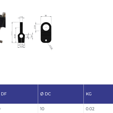
 DF
Ø DC
KG
0
10
0.02