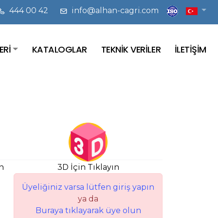
444 00 42
info@alhan-cagri.com
ERİ
KATALOGLAR
TEKNİK VERİLER
İLETİŞİM
n
3D İçin Tıklayın
Üyeliğiniz varsa lütfen giriş yapın
ya da
Buraya tıklayarak üye olun