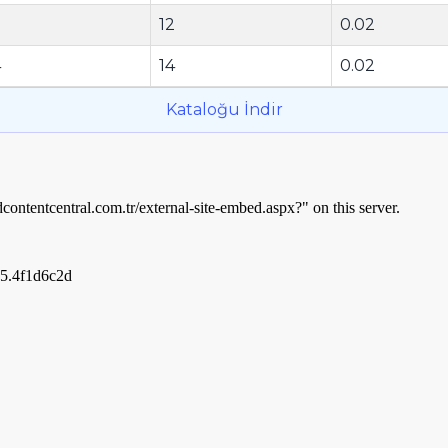
2
12
0.02
4
14
0.02
Kataloğu İndir