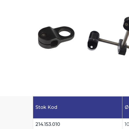
Stok Kod
Ø
214.153.010
1