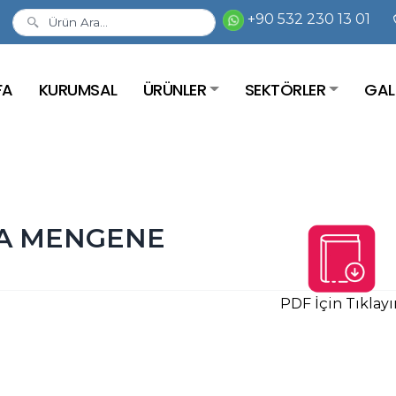
+90 532 230 13 01
FA
KURUMSAL
ÜRÜNLER
SEKTÖRLER
GAL
MA MENGENE
PDF İçin Tıklayı