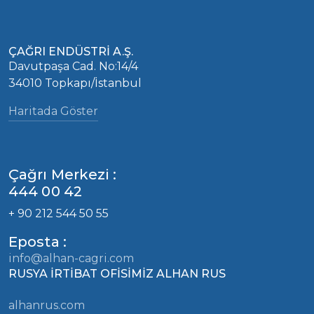
ÇAĞRI ENDÜSTRİ A.Ş.
Davutpaşa Cad. No:14/4
34010 Topkapı/İstanbul
Haritada Göster
Çağrı Merkezi :
444 00 42
+ 90 212 544 50 55
Eposta :
info@alhan-cagri.com
RUSYA İRTİBAT OFİSİMİZ ALHAN RUS
alhanrus.com