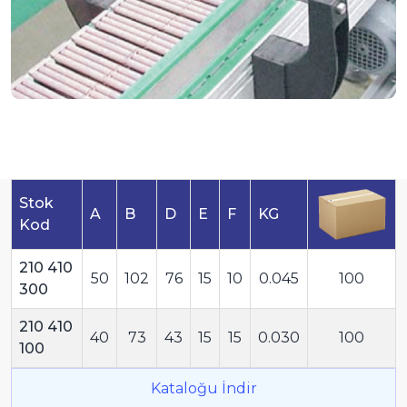
Stok
A
B
D
E
F
KG
Kod
210 410
50
102
76
15
10
0.045
100
300
210 410
40
73
43
15
15
0.030
100
100
Kataloğu İndir