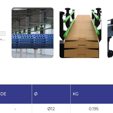
DE
Ø
KG
-
Ø12
0.195