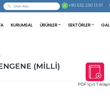
+90 532 230 13 01
FA
KURUMSAL
ÜRÜNLER
SEKTÖRLER
GAL
)
MENGENE (MİLLİ)
PDF İçin Tıklayı