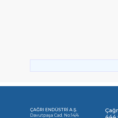
ÇAĞRI ENDÜSTRİ A.Ş.
Çağr
Davutpaşa Cad. No:14/4
444 