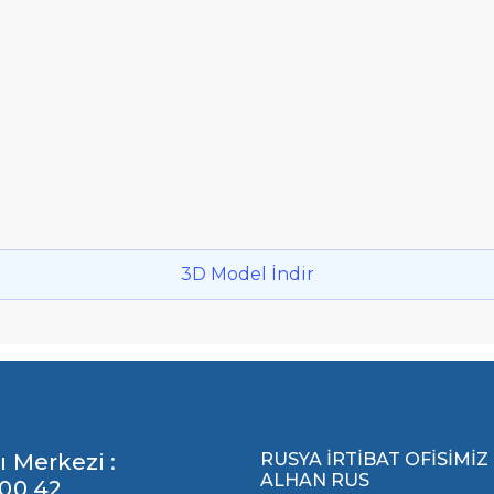
3D Model İndir
ı Merkezi :
RUSYA İRTİBAT OFİSİMİZ
ALHAN RUS
00 42