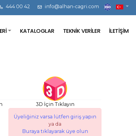
444 00 42
info@alhan-cagri.com
ERİ
KATALOGLAR
TEKNİK VERİLER
İLETİŞİM
n
3D İçin Tıklayın
Üyeliğiniz varsa lütfen giriş yapın
ya da
Buraya tıklayarak üye olun