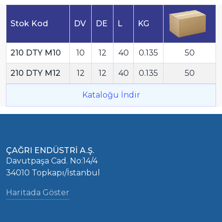
Stok Kod
DV
DE
L
KG
210 DTY M10
10
12
40
0.135
50
210 DTY M12
12
12
40
0.135
50
Kataloğu İndir
ÇAĞRI ENDÜSTRİ A.Ş.
Davutpaşa Cad. No:14/4
34010 Topkapı/İstanbul
Haritada Göster