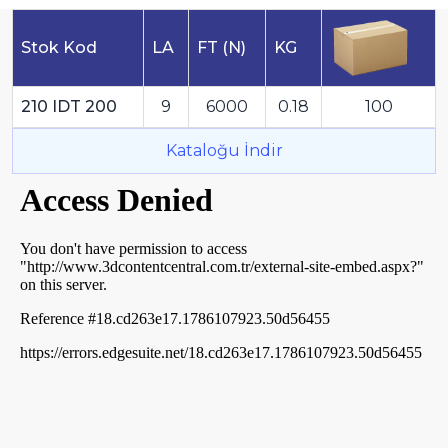
Stok Kod
LA
FT (N)
KG
210 IDT 200
9
6000
0.18
100
Kataloğu İndir