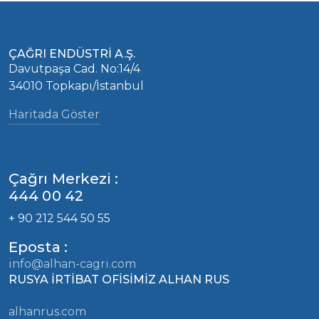
ÇAĞRI ENDÜSTRİ A.Ş.
Davutpaşa Cad. No:14/4
34010 Topkapı/İstanbul
Haritada Göster
Çağrı Merkezi :
444 00 42
+ 90 212 544 50 55
Eposta :
info@alhan-cagri.com
RUSYA İRTİBAT OFİSİMİZ ALHAN RUS
alhanrus.com