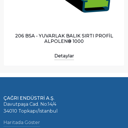
206 BSA - YUVARLAK BALIK SIRTI PROFİL
ALPOLEN® 1000
Detaylar
ÇAĞRI ENDÜSTRİ A.Ş.
Davutpaşa Cad. No:14/4
34010 Topkapı/İstanbul
Haritada Göster