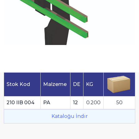
Stok Kod
Malzeme
DE
KG
210 IIB 004
PA
12
0.200
50
Kataloğu İndir