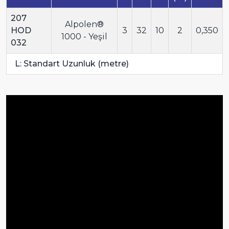
207
Alpolen®
HOD
3
32
10
2
0,350
1000 - Yeşil
032
L: Standart Uzunluk (metre)