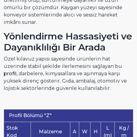
üretilmiş olup, sürtünmeye dayanıklı ve uzun
ömürlü bir çözümdür. Kaygan yüzeyi sayesinde
konveyör sistemlerinde akıcı ve sessiz hareket
imkânı sunar.
Yönlendirme Hassasiyeti ve
Dayanıklılığı Bir Arada
Özel kılavuz yapısı sayesinde ürünlerin hat
üzerinde stabil şekilde ilerlemesini sağlayan bu
profil
, darbelere, kimyasallara ve aşınmaya karşı
yüksek direnç gösterir. Gıda, ambalaj, otomotiv ve
lojistik sektörlerinde güvenle kullanılabilir.
Profil Bölümü "Z"
Stok
L
Kg /
Malzeme
A
W
H
Kod
(m)
m