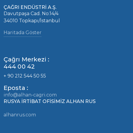
ÇAĞRI ENDÜSTRİ A.Ş.
Davutpaşa Cad. No:14/4
34010 Topkapı/İstanbul
Haritada Göster
Çağrı Merkezi :
444 00 42
+ 90 212 544 50 55
Eposta :
info@alhan-cagri.com
RUSYA İRTİBAT OFİSİMİZ ALHAN RUS
alhanrus.com