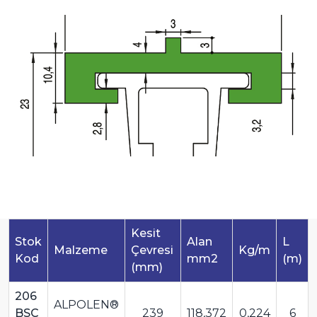
Kesit
Stok
Alan
L
Malzeme
Çevresi
Kg/m
Kod
mm2
(m)
(mm)
206
ALPOLEN®
BSC
239
118,372
0,224
6