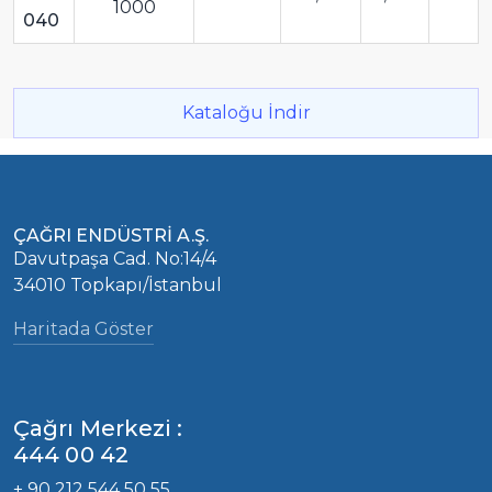
1000
040
Kataloğu İndir
ÇAĞRI ENDÜSTRİ A.Ş.
Davutpaşa Cad. No:14/4
34010 Topkapı/İstanbul
Haritada Göster
Çağrı Merkezi :
444 00 42
+ 90 212 544 50 55